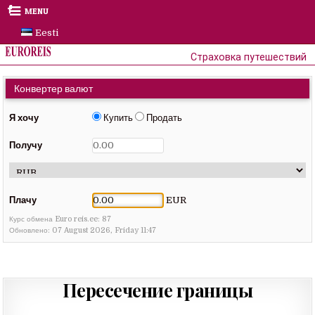
Skip
MENU
to
Eesti
content
Страховка путешествий
Конвертер валют
Я хочу
Купить
Продать
Получу
Плачу
EUR
Курс обмена Euro reis.ee:
87
Обновлено: 07 August 2026, Friday 11:47
Пересечение границы