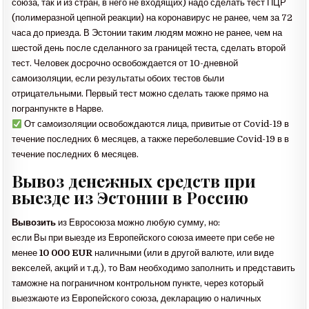
союза, так и из стран, в него не входящих) надо сделать тест ПЦР
(полимеразной цепной реакции) на коронавирус не ранее, чем за 72
часа до приезда. В Эстонии таким людям можно не ранее, чем на
шестой день после сделанного за границей теста, сделать второй
тест. Человек досрочно освобождается от 10-дневной
самоизоляции, если результаты обоих тестов были
отрицательными. Первый тест можно сделать также прямо на
погранпункте в Нарве.
От самоизоляции освобождаются лица, привитые от Covid-19 в
течение последних 6 месяцев, а также переболевшие Covid-19 в в
течение последних 6 месяцев.
Вывоз денежных средств при
выезде из Эстонии в Россию
Вывозить
из Евросоюза можно любую сумму, но:
если Вы при выезде из Европейского союза имеете при себе не
менее
10 000 EUR
наличными (или в другой валюте, или виде
векселей, акций и т.д.), то Вам необходимо заполнить и представить
таможне на пограничном контрольном пункте, через который
выезжаюте из Европейского союза, декларацию о наличных